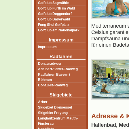
Golfclub Sagmühle
Golfclub Furth im Wald
Golfclub Deggendorf
Golfclub Bayerwald
Feng Shui Golfplatz
Mediterraneum w
Golfclub am Nationalpark
Celsius garanti
Dampfsauna und
Impressum
für einen Badeta
Impressum
Radfahren
Donauradweg
Adalbert-Stifter-Radweg
Radfahren Bayern /
Böhmen
Donau-Ilz-Radweg
Skigebiete
Arber
Skigebiet Dreisessel
Skigebiet Freyung
Adresse & 
Langlaufzentrum Mauth-
Finsterau
Hallenbad, Me