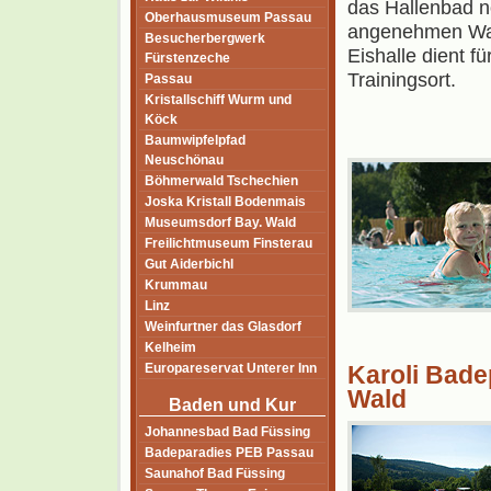
das Hallenbad n
Oberhausmuseum Passau
angenehmen Was
Besucherbergwerk
Eishalle dient f
Fürstenzeche
Trainingsort.
Passau
Kristallschiff Wurm und
Köck
Baumwipfelpfad
Neuschönau
Böhmerwald Tschechien
Joska Kristall Bodenmais
Museumsdorf Bay. Wald
Freilichtmuseum Finsterau
Gut Aiderbichl
Krummau
Linz
Weinfurtner das Glasdorf
Kelheim
Europareservat Unterer Inn
Karoli Bade
Wald
Baden und Kur
Johannesbad Bad Füssing
Badeparadies PEB Passau
Saunahof Bad Füssing