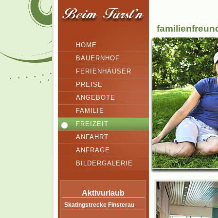
familienfreun
HOME
BAUERNHOF
FERIENHÄUSER
PREISE
ANGEBOTE
FAMILIE
FREIZEIT
ANFAHRT
ANFRAGE
BILDERGALERIE
Aktivurlaub
Skatingstrecke Finsterau