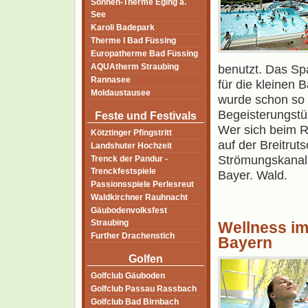
Sonnen-Therme Eging a.
See
Karoli Badepark
Therme I Bad Füssing
Europatherme Bad Füssing
AQUAtherm Straubing
benutzt. Das Sp
Rannasee
für die kleinen 
Moldaustausee
wurde schon so
Begeisterungstü
Feste und Festivals
Wer sich beim R
Kötztinger Pfingstritt
auf der Breitrut
Landshuter Hochzeit
Strömungskanal 
Trenck der Pandur -
Trenckfestspiele
Bayer. Wald.
Passionsspiele Perlesreut
Waldkirchner Rauhnacht
Gäubodenvolksfest
Straubing
Wellness im
Further Drachenstich
Bayern
Golfen
Golfclub Gäuboden
Golfclub Passau Rassbach
Golfclub Bad Birnbach