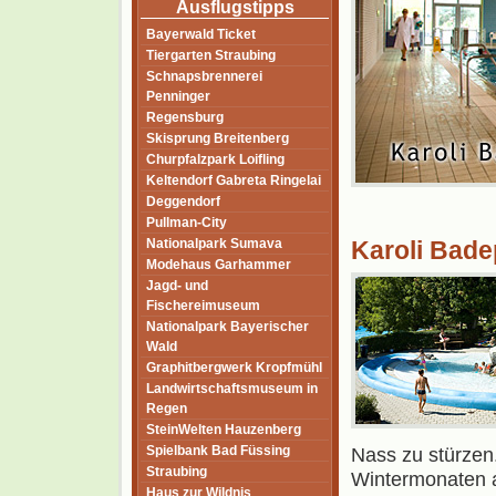
Ausflugstipps
Bayerwald Ticket
Tiergarten Straubing
Schnapsbrennerei
Penninger
Regensburg
Skisprung Breitenberg
Churpfalzpark Loifling
Keltendorf Gabreta Ringelai
Deggendorf
Pullman-City
Nationalpark Sumava
Karoli Bade
Modehaus Garhammer
Jagd- und
Fischereimuseum
Nationalpark Bayerischer
Wald
Graphitbergwerk Kropfmühl
Landwirtschaftsmuseum in
Regen
SteinWelten Hauzenberg
Spielbank Bad Füssing
Nass zu stürzen
Straubing
Wintermonaten al
Haus zur Wildnis