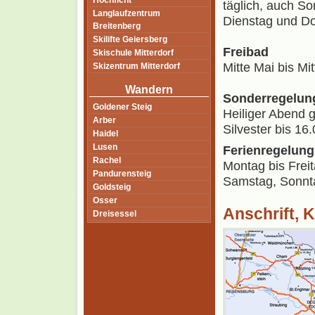
Hochficht
täglich, auch So
Langlaufzentrum
Dienstag und Do
Breitenberg
Skilifte Geiersberg
Freibad
Skischule Mitterdorf
Mitte Mai bis Mi
Skizentrum Mitterdorf
Wandern
Sonderregelun
Goldener Steig
Heiliger Abend 
Arber
Silvester bis 16
Haidel
Lusen
Ferienregelung
Rachel
Montag bis Freit
Pandurensteig
Samstag, Sonnta
Goldsteig
Osser
Anschrift, K
Dreisessel