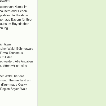
Bayern.
seiten von Hotels im
äusern oder Ferien-
fehlen die Hotels in
en aus Bayern für Ihren
rlaubs im Bayerischen
ohnung.
ichtigen
ischer Wald, Böhmerwald
 Firma Tourismus-
e mit den
tet werden. Alle Angaben
, bitten wir um eine
lzer Wald über das
f- und Thermenland um
d (Krummau / Cesky
 Region Bayer. Wald.