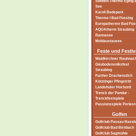
Sonnen-Therme Eging a
See
Karoli Badepark
Therme I Bad Füssing
Europatherme Bad Füs
AQUAtherm Straubing
Rannasee
Moldaustausee
Feste und Festiv
Waldkirchner Rauhnac
Gäubodenvolksfest
Straubing
Further Drachenstich
Kötztinger Pfingstritt
Landshuter Hochzeit
Trenck der Pandur -
Trenckfestspiele
Passionsspiele Perlesr
Golfen
Golfclub Passau Rass
Golfclub Bad Birnbach
Golfclub Sagmühle