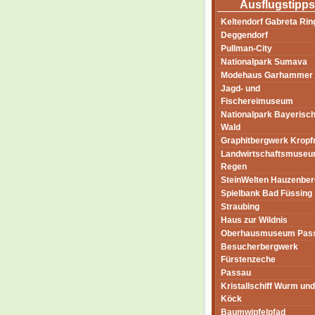
Ausflugstipps
Keltendorf Gabreta Rin
Deggendorf
Pullman-City
Nationalpark Sumava
Modehaus Garhammer
Jagd- und
Fischereimuseum
Nationalpark Bayerisc
Wald
Graphitbergwerk Kropf
Landwirtschaftsmuseu
Regen
SteinWelten Hauzenber
Spielbank Bad Füssing
Straubing
Haus zur Wildnis
Oberhausmuseum Pas
Besucherbergwerk
Fürstenzeche
Passau
Kristallschiff Wurm und
Köck
Baumwipfelpfad