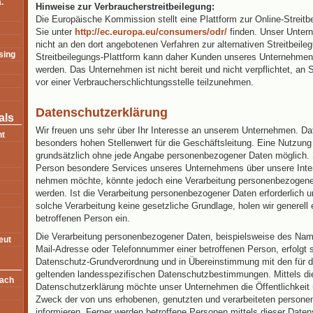
.
Hinweise zur Verbraucherstreitbeilegung:
Die Europäische Kommission stellt eine Plattform zur Online-Streitbe
Sie unter
http://ec.europa.eu/consumers/odr/
finden. Unser Unter
nicht an den dort angebotenen Verfahren zur alternativen Streitbeilegu
sing
Streitbeilegungs-Plattform kann daher Kunden unseres Unternehmens
werden. Das Unternehmen ist nicht bereit und nicht verpflichtet, an 
vor einer Verbraucherschlichtungsstelle teilzunehmen.
Datenschutzerklärung
als
Wir freuen uns sehr über Ihr Interesse an unserem Unternehmen. Da
ht
besonders hohen Stellenwert für die Geschäftsleitung. Eine Nutzung d
grundsätzlich ohne jede Angabe personenbezogener Daten möglich. S
Person besondere Services unseres Unternehmens über unsere Inter
nehmen möchte, könnte jedoch eine Verarbeitung personenbezogener
werden. Ist die Verarbeitung personenbezogener Daten erforderlich u
solche Verarbeitung keine gesetzliche Grundlage, holen wir generell e
betroffenen Person ein.
Die Verarbeitung personenbezogener Daten, beispielsweise des Name
eut
Mail-Adresse oder Telefonnummer einer betroffenen Person, erfolgt s
Datenschutz-Grundverordnung und in Übereinstimmung mit den für
geltenden landesspezifischen Datenschutzbestimmungen. Mittels di
bach
Datenschutzerklärung möchte unser Unternehmen die Öffentlichkeit 
Zweck der von uns erhobenen, genutzten und verarbeiteten person
informieren. Ferner werden betroffene Personen mittels dieser Daten