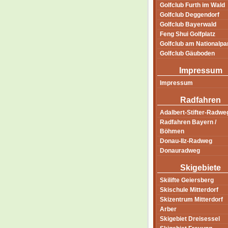
Golfclub Furth im Wald
Golfclub Deggendorf
Golfclub Bayerwald
Feng Shui Golfplatz
Golfclub am Nationalpa
Golfclub Gäuboden
Impressum
Impressum
Radfahren
Adalbert-Stifter-Radwe
Radfahren Bayern /
Böhmen
Donau-Ilz-Radweg
Donauradweg
Skigebiete
Skilifte Geiersberg
Skischule Mitterdorf
Skizentrum Mitterdorf
Arber
Skigebiet Dreisessel