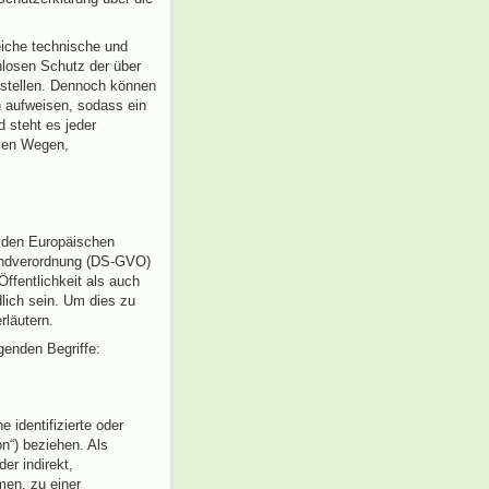
eiche technische und
losen Schutz der über
ustellen. Dennoch können
n aufweisen, sodass ein
 steht es jeder
iven Wegen,
h den Europäischen
rundverordnung (DS-GVO)
ffentlichkeit als auch
lich sein. Um dies zu
rläutern.
genden Begriffe:
 identifizierte oder
on“) beziehen. Als
der indirekt,
en, zu einer