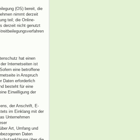
ilegung (OS) bereit, die
nehmen nimmt derzeit
ng teil; die Online-
 derzeit nicht genutzt
Streitbeilegungsverfahren
tenschutz hat einen
er Internetseiten ist
ofern eine betroffene
netseite in Anspruch
 Daten erforderlich
nd besteht für eine
ine Einwilligung der
ns, der Anschrift, E-
tets im Einklang mit der
 das Unternehmen
eser
über Art, Umfang und
enbezogenen Daten
schutzerklärung über die