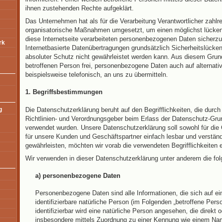
ihnen zustehenden Rechte aufgeklärt.
Das Unternehmen hat als für die Verarbeitung Verantwortlicher zahlr
organisatorische Maßnahmen umgesetzt, um einen möglichst lücken
diese Internetseite verarbeiteten personenbezogenen Daten sicherz
rk
Internetbasierte Datenübertragungen grundsätzlich Sicherheitslücke
absoluter Schutz nicht gewährleistet werden kann. Aus diesem Grund
betroffenen Person frei, personenbezogene Daten auch auf alternat
beispielsweise telefonisch, an uns zu übermitteln.
1. Begriffsbestimmungen
Die Datenschutzerklärung beruht auf den Begrifflichkeiten, die durc
g
Richtlinien- und Verordnungsgeber beim Erlass der Datenschutz-G
verwendet wurden. Unsere Datenschutzerklärung soll sowohl für die Ö
für unsere Kunden und Geschäftspartner einfach lesbar und verständ
gewährleisten, möchten wir vorab die verwendeten Begrifflichkeiten e
Wir verwenden in dieser Datenschutzerklärung unter anderem die fol
a) personenbezogene Daten
Personenbezogene Daten sind alle Informationen, die sich auf eine
identifizierbare natürliche Person (im Folgenden „betroffene Pers
identifizierbar wird eine natürliche Person angesehen, die direkt o
insbesondere mittels Zuordnung zu einer Kennung wie einem Nam