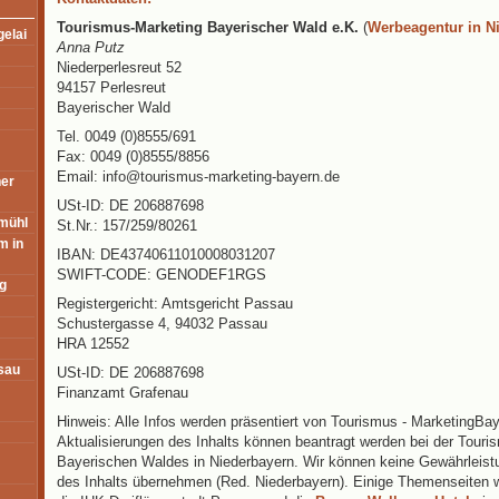
Tourismus-Marketing Bayerischer Wald e.K.
(
Werbeagentur in N
gelai
Anna Putz
Niederperlesreut 52
94157 Perlesreut
Bayerischer Wald
Tel. 0049 (0)8555/691
Fax: 0049 (0)8555/8856
Email: info@tourismus-marketing-bayern.de
her
USt-ID: DE 206887698
mühl
St.Nr.: 157/259/80261
m in
IBAN: DE43740611010008031207
SWIFT-CODE: GENODEF1RGS
g
Registergericht: Amtsgericht Passau
Schustergasse 4, 94032 Passau
HRA 12552
sau
USt-ID: DE 206887698
Finanzamt Grafenau
Hinweis: Alle Infos werden präsentiert von Tourismus - MarketingB
Aktualisierungen des Inhalts können beantragt werden bei der Tour
Bayerischen Waldes in Niederbayern. Wir können keine Gewährleistun
des Inhalts übernehmen (Red. Niederbayern). Einige Themenseiten w