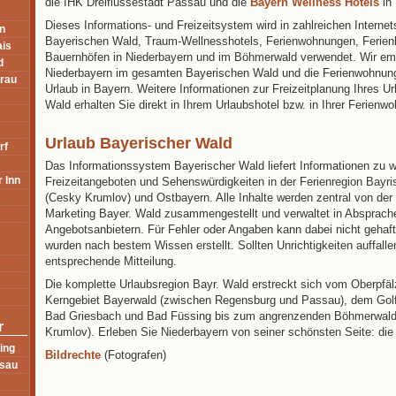
die IHK Dreiflüssestadt Passau und die
Bayern Wellness Hotels
in 
Dieses Informations- und Freizeitsystem wird in zahlreichen Internet
n
Bayerischen Wald, Traum-Wellnesshotels, Ferienwohnungen, Ferienh
ais
Bauernhöfen in Niederbayern und im Böhmerwald verwendet. Wir emp
d
Niederbayern im gesamten Bayerischen Wald und die Ferienwohnung
erau
Urlaub in Bayern. Weitere Informationen zur Freizeitplanung Ihres U
Wald erhalten Sie direkt in Ihrem Urlaubshotel bzw. in Ihrer Ferienw
Urlaub Bayerischer Wald
rf
Das Informationssystem Bayerischer Wald liefert Informationen zu w
 Inn
Freizeitangeboten und Sehenswürdigkeiten in der Ferienregion Bayr
(Cesky Krumlov) und Ostbayern. Alle Inhalte werden zentral von der
Marketing Bayer. Wald zusammengestellt und verwaltet in Absprach
Angebotsanbietern. Für Fehler oder Angaben kann dabei nicht gehaf
wurden nach bestem Wissen erstellt. Sollten Unrichtigkeiten auffallen
entsprechende Mitteilung.
Die komplette Urlaubsregion Bayr. Wald erstreckt sich vom Oberpfä
Kerngebiet Bayerwald (zwischen Regensburg und Passau), dem Gol
Bad Griesbach und Bad Füssing bis zum angrenzenden Böhmerwal
r
Krumlov). Erleben Sie Niederbayern von seiner schönsten Seite: die
ing
Bildrechte
(Fotografen)
sau