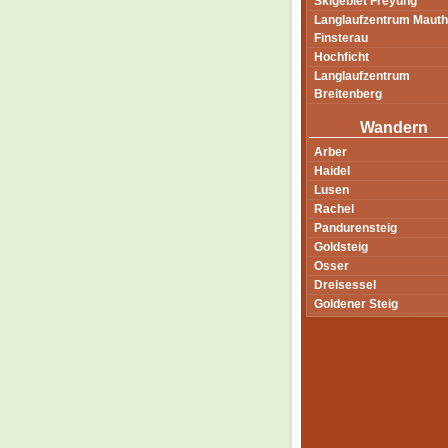
Skigebiet Freyung
Langlaufzentrum Mauth
Finsterau
Hochficht
Langlaufzentrum
Breitenberg
Wandern
Arber
Haidel
Lusen
Rachel
Pandurensteig
Goldsteig
Osser
Dreisessel
Goldener Steig