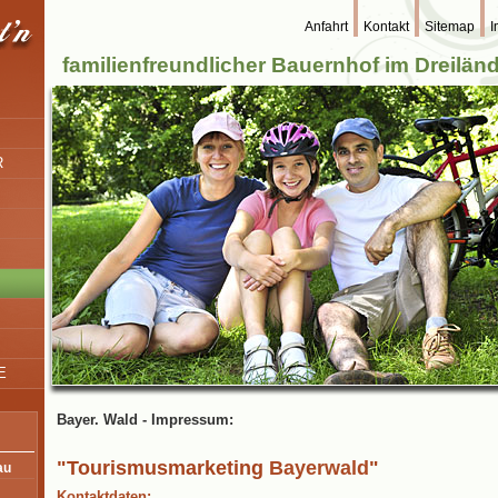
Anfahrt
Kontakt
Sitemap
I
familienfreundlicher Bauernhof im Dreilän
R
E
Bayer. Wald - Impressum:
"Tourismusmarketing
Bayerwald
"
au
Kontaktdaten: