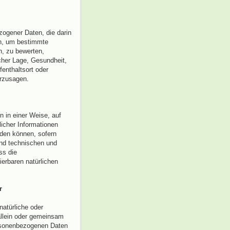
ezogener Daten, die darin
n, um bestimmte
n, zu bewerten,
icher Lage, Gesundheit,
fenthaltsort oder
erzusagen.
 in einer Weise, auf
icher Informationen
rden können, sofern
und technischen und
ss die
ierbaren natürlichen
r
 natürliche oder
 allein oder gemeinsam
ersonenbezogenen Daten