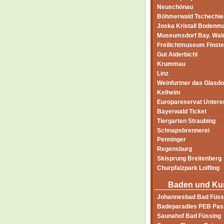
Neuschönau
Böhmerwald Tschechie
Joska Kristall Bodenm
Museumsdorf Bay. Wal
Freilichtmuseum Finst
Gut Aiderbichl
Krummau
Linz
Weinfurtner das Glasdo
Kelheim
Europareservat Unterer
Bayerwald Ticket
Tiergarten Straubing
Schnapsbrennerei
Penninger
Regensburg
Skisprung Breitenberg
Churpfalzpark Loifling
Baden und Ku
Johannesbad Bad Füss
Badeparadies PEB Pas
Saunahof Bad Füssing