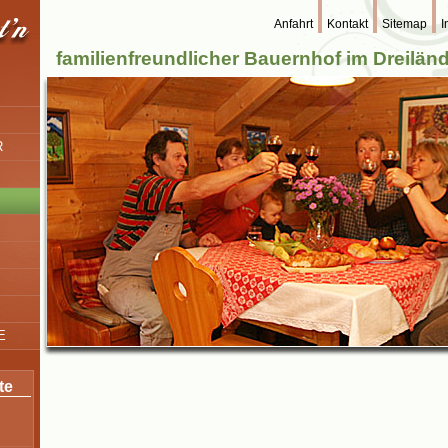
Anfahrt
Kontakt
Sitemap
I
familienfreundlicher Bauernhof im Dreilän
R
E
te