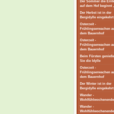
Der Sommer die Ernte
auf dem Hof beginnt ,
Der Herbst ist in der
Bergidylle eingekehrt
Osterzeit -
Frühlingserwachen a
dem Bauernhof
Osterzeit -
Frühlingserwachen a
dem Bauernhof
Beim Fürsten genieß
Sie die Idylle
Osterzeit -
Frühlingserwachen a
dem Bauernhof
Der Winter ist in der
Bergidylle eingekehrt
Wander -
Wohlfühlwochenende
Wander -
Wohlfühlwochenende