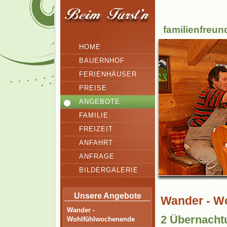
familienfreun
HOME
BAUERNHOF
FERIENHÄUSER
PREISE
ANGEBOTE
FAMILIE
FREIZEIT
ANFAHRT
ANFRAGE
BILDERGALERIE
Unsere Angebote
Wander - W
Wander -
2 Übernacht
Wohlfühlwochenende