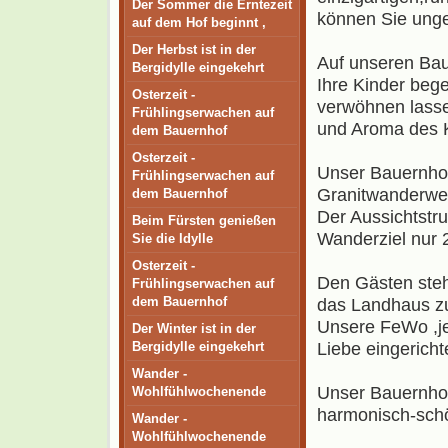
Der Sommer die Erntezeit
können Sie unge
auf dem Hof beginnt ,
Der Herbst ist in der
Auf unseren Baue
Bergidylle eingekehrt
Ihre Kinder beg
Osterzeit -
verwöhnen lasse
Frühlingserwachen auf
und Aroma des K
dem Bauernhof
Osterzeit -
Unser Bauernhof
Frühlingserwachen auf
Granitwanderwe
dem Bauernhof
Der Aussichtstr
Beim Fürsten genießen
Wanderziel nur 
Sie die Idylle
Osterzeit -
Den Gästen ste
Frühlingserwachen auf
dem Bauernhof
das Landhaus zu
Unsere FeWo ,je
Der Winter ist in der
Bergidylle eingekehrt
Liebe eingericht
Wander -
Unser Bauernhof
Wohlfühlwochenende
harmonisch-sch
Wander -
Wohlfühlwochenende