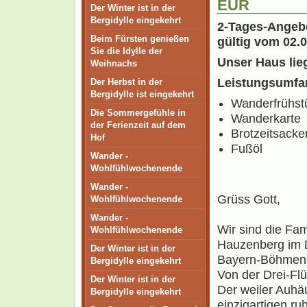
EUR
Der Winter ist in der
Bergidylle eingekehrt
2-Tages-Angeb
Beim Fürsten genießen
gültig vom 02.0
Sie die Idylle der
Unser Haus lie
Weihnachs
Leistungsumfa
Der Herbst in der
Bergidylle ist eingekehrt
Wanderfrühst
Die Sommergefühle in
Wanderkarte
der Ferienzeit auf dem
Brotzeitsacker
Hof
Fußöl
Wander -
Wohlfühlwochenende
Wander -
Grüss Gott,
Wohlfühlwochenende
Wander -
Wir sind die Fam
Wohlfühlwochenende
Hauzenberg im 
Der Winter ist in der
Bayern-Böhmen-
Bergidylle eingekehrt
Von der Drei-Flü
Der Winter ist in der
Der weiler Auhäu
Bergidylle eingekehrt
einzigartigen,r