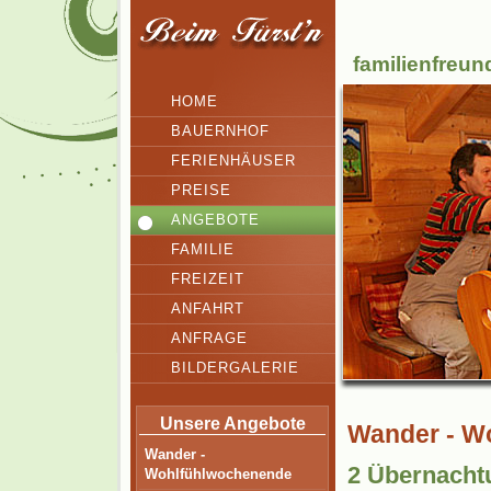
familienfreun
HOME
BAUERNHOF
FERIENHÄUSER
PREISE
ANGEBOTE
FAMILIE
FREIZEIT
ANFAHRT
ANFRAGE
BILDERGALERIE
Unsere Angebote
Wander - W
Wander -
2 Übernacht
Wohlfühlwochenende