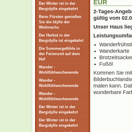
EUR
Der Winter ist in der
Bergidylle eingekehrt
2-Tages-Angeb
Beim Fürsten genießen
gültig vom 02.0
Sie die Idylle der
Unser Haus lie
Weihnachs
Leistungsumfa
Der Herbst in der
Bergidylle ist eingekehrt
Wanderfrühst
Die Sommergefühle in
Wanderkarte
der Ferienzeit auf dem
Brotzeitsacker
Hof
Fußöl
Wander -
Kommen Sie mit 
Wohlfühlwochenende
Bilderbuchlandsc
Wander -
malen kann. Dab
Wohlfühlwochenende
wunderbare Farb
Wander -
Wohlfühlwochenende
Der Winter ist in der
Bergidylle eingekehrt
Der Winter ist in der
Bergidylle eingekehrt